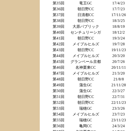
第35回
竜王GC
17/4/23
第36回
朝日野CC
17/7/23
第37回
日清都CC
17/11/26
第38回
朝日野CC
18/3/25
第39回
大原パブリック
18/8/19
第40回
センチュリーシガ
18/12/2
第41回
朝日野CC
19/3/24
第42回
メイプルヒルズ
19/7/28
第43回
朝日野CC
19/11/23
第44回
メイプルヒルズ
20/3/20
第45回
グランベール京都
20/7/26
第46回
名神栗東CC
20/11/11
第47回
メイプルヒルズ
21/3/20
第48回
朝日野CC
21/8/8
第49回
蒲生GC
21/11/28
第50回
蒲生GC
22/3/27
第51回
朝日野CC
22/7/31
第52回
朝日野CC
22/11/23
第53回
瑞穂GC
23/3/26
第54回
メイプルヒルズ
23/7/23
第55回
瑞穂GC
23/11/23
第56回
亀岡CC
24/3/24