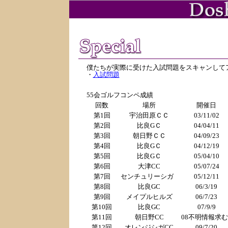
僕たちが実際に受けた入試問題をスキャンして
・
入試問題
55会ゴルフコンペ成績
回数
場所
開催日
第1回
宇治田原ＣＣ
03/11/02
第2回
比良GＣ
04/04/11
第3回
朝日野ＣＣ
04/09/23
第4回
比良GＣ
04/12/19
第5回
比良GＣ
05/04/10
第6回
大津CC
05/07/24
第7回
センチュリーシガ
05/12/11
第8回
比良GC
06/3/19
第9回
メイプルヒルズ
06/7/23
第10回
比良GC
07/9/9
第11回
朝日野CC
08不明情報求む
第12回
オレンジシガCC
09/7/20